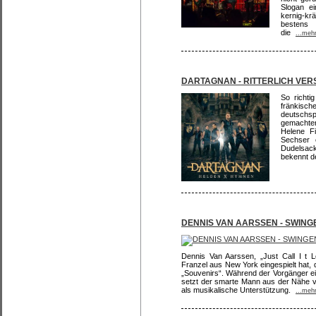
Slogan e
kernig-krä
bestens 
die
...meh
DARTAGNAN - RITTERLICH VER
So richti
fränkisch
deutschsp
gemachte
Helene F
Sechser 
Dudelsack
bekennt d
DENNIS VAN AARSSEN - SWIN
Dennis Van Aarssen, „Just Call I t L
Franzel aus New York eingespielt hat, d
„Souvenirs“. Während der Vorgänger ein
setzt der smarte Mann aus der Nähe vo
als musikalische Unterstützung.
...meh