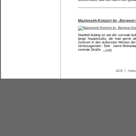
Maxjoseph-Konzert im „Bergson 
Stadtteil Aubing ist wie der surreale 
lange Hauptstraße, die man gerne al
Zentrum in den äußersten Westen der b
nichtssagenden 50er Jahre-Wohanla
zentrale Straße
...mehr
AGB
Haft