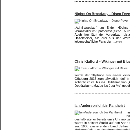
Nights On Broadway - Disco Feve
„Admiralspalast“ zu Ende. Höchst 
Veranstalter im Spätherbst (siehe Tourd
Auch hier läuft der Vorverkauf bis
Haselsteiner, alle drei aus der W
leidenschaftliche Fans der
...mehr
Chris Kläfford – Wikinger mit Blu
wurde der 36jährige aus einem klei
Göteborg 2017 zum „Swedish Idol“ in
schaffte er es bis ins Halbfinale von 
Debütalbum „Maybe It’s Just Me“ gesch
Ian Anderson Ich bin Pantheist
Ia
ne
deshalb sitzt er bereits um 9 Uhr morge
wartet in seinem Studio auf den Anruf
seit 1968 existierenden Band Jethro
Meisterstück, das sich durch den gebal