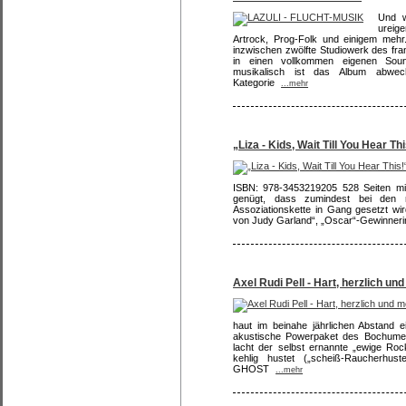
Und w
ureig
Artrock, Prog-Folk und einigem me
inzwischen zwölfte Studiowerk des fran
in einen vollkommen eigenen Soun
musikalisch ist das Album abwec
Kategorie
...mehr
„Liza - Kids, Wait Till You Hear Th
ISBN: 978-3453219205 528 Seiten mi
genügt, dass zumindest bei den 
Assoziationskette in Gang gesetzt wird
von Judy Garland“, „Oscar“-Gewinnerin 
Axel Rudi Pell - Hart, herzlich un
haut im beinahe jährlichen Abstand 
akustische Powerpaket des Bochumer
lacht der selbst ernannte „ewige Roc
kehlig hustet („scheiß-Raucherhust
GHOST
...mehr