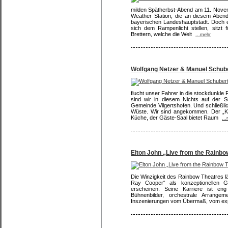
milden Spätherbst-Abend am 11. Nove
Weather Station, die an diesem Abend
bayerischen Landeshauptstadt. Doch e
sich dem Rampenlicht stellen, sitzt 
Brettern, welche die Welt
...mehr
Wolfgang Netzer & Manuel Schube
flucht unser Fahrer in die stockdunkle
sind wir in diesem Nichts auf der S
Gemeinde Vilgertshofen. Und schließlic
Wüste. Wir sind angekommen. Der „Kul
Küche, der Gäste-Saal bietet Raum
..
Elton John „Live from the Rainbo
Die Winzigkeit des Rainbow Theatres l
Ray Cooper“ als konzeptionellen 
erscheinen. Seine Karriere ist eng
Bühnenbilder, orchestrale Arrange
Inszenierungen vom Übermaß, vom exp