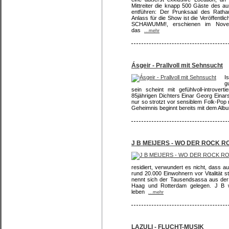
Mittreiter die knapp 500 Gäste des a
entführen: Der Prunksaal des Rathau
Anlass für die Show ist die Veröffentl
SCHAWUMM!, erschienen im Nove
das
...mehr
Ásgeir - Prallvoll mit Sehnsucht
I
g
sein scheint mit gefühlvoll-introver
85jährigen Dichters Einar Georg Einar
nur so strotzt vor sensiblem Folk-Pop
Geheimnis beginnt bereits mit dem Album
J B MEIJERS - WO DER ROCK R
residiert, verwundert es nicht, dass 
rund 20.000 Einwohnern vor Vitalität
nennt sich der Tausendsassa aus der 
Haag und Rotterdam gelegen. J B 
leben
...mehr
LAZULI - FLUCHT-MUSIK