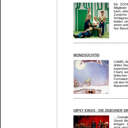
Ein ZOOM
Mitgliede
kann, obw
Zunächst
Schlagze
beiden si
einem and
Nur Bassis
MONDSÜCHTIG
CAMEL Al
drittes St
experimen
Charts we
britisch
Formation
mit dem N
Mastermi
GIPSY KINGS - DIE ZIGEUNER S
- „Tonhal
Sound. Ab
bringen: 
nicht ger