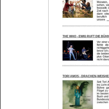
Monaten, 
sehen, wi
feststellt
Zeit nach
dann sti
beruflic
unsere
..
THE WHO - EWIG RUFT DIE BÜH
Vor einer 
flehte d
richtigge
bevor ich 
die beide
plus Gita
nicht davo
TORI AMOS - DRACHEN-WEISHE
Seit Tori
ins Licht 
Bühne gal
Flügel zu
im besten
Bush und 
Bundesst
zwischen 