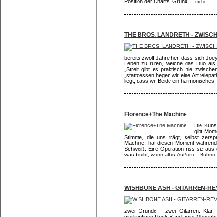
Position der Charts. Grund
...mehr
THE BROS. LANDRETH - ZWISC
bereits zwölf Jahre her, dass sich Jo
Leben zu rufen, welche das Duo als Nu
„Streit gibt es praktisch nie zwische
„stattdessen hegen wir eine Art telepa
liegt, dass wir Beide ein harmonisches
Florence+The Machine
Die Kuns
gibt Mome
Stimme, die uns trägt, selbst zersp
Machine, hat diesen Moment während e
Schweiß. Eine Operation riss sie au
was bleibt, wenn alles Äußere – Bühne,
WISHBONE ASH - GITARREN-R
zwei Gründe - zwei Gitarren. Klar, 
vierköpfigen Rock-Band zwei Menschen