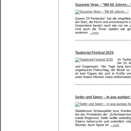
Suzanne Vega – “Mit 66 Jahren…
Queen Of Pentacles“ hat die eingefle
am Start, die frisch und unverbraucht z
Gewordene besitzt nach wie vor ein un
Und auch die Texte spielen wie geh
anderem
...mehr
Taubertal Festival 2025
Im Tauber
bis 10. 
und Gegenwart. Vier Tage lang tanz
ungeheuren Pulsschlag, der Musik so 
ist kein Gigant, der sich in Größe ver
unter freiem Himmel: keine entfremdet
Seiler und Speer – In ana aundan
Stattdessen Schauspieler bzw. Komike
bei der Produktion der „Schichtwechsel
sowie Regisseur. Seiler wollte unbeding
Gitarre beherrscht und ordentlich si
Wunder: Auch Speer ist
...mehr