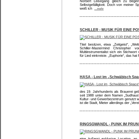
Norbert Leisegang gleich zu Beginn 
Selbstgefälligkeit. Doch von meiner 
weiß ich
...mehr
SCHILLER - MUSIK FÜR EINE PO
Titel besitzen, etwa „Zeitgeist“, „Wel
Schiller-Mastermind Christopher 
Multiinstrumentalist sich ein Stichwo
für Lied einkreiste. „Euphorie“, das hat 
HASA - Lost im „Schwäbisch Spa
des 19. Jahrhunderts als Brauerei ge
seit 1988 unter dem Namen „Sudhaus“
Kultur- und Gewerbezentrum genutzt w
ist die Stadt, Mieter allerdings der „Ver
RINGSGWANDL - PUNK IM PRU
eine äußerst exklusive Location, an