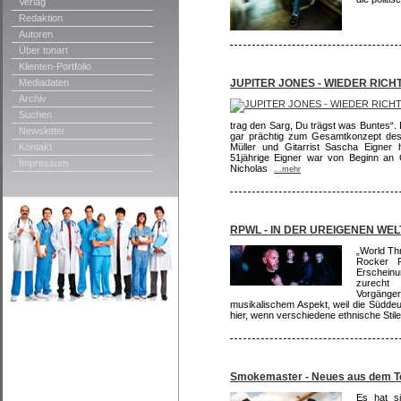
Verlag
Redaktion
Autoren
Über tonart
Klienten-Portfolio
Mediadaten
JUPITER JONES - WIEDER RICH
Archiv
Suchen
trag den Sarg, Du trägst was Buntes“. 
Newsletter
gar prächtig zum Gesamtkonzept des
Kontakt
Müller und Gitarrist Sascha Eigner h
51jährige Eigner war von Beginn an 
Impressum
Nicholas
...mehr
RPWL - IN DER UREIGENEN WEL
„World Th
Rocker R
Erschein
zurecht
Vorgänge
musikalischem Aspekt, weil die Süddeu
hier, wenn verschiedene ethnische Stil
Smokemaster - Neues aus dem 
Es hat si