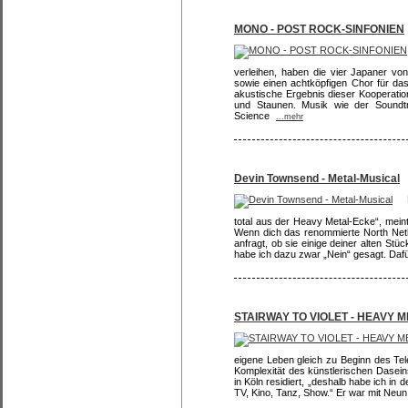
MONO - POST ROCK-SINFONIEN
verleihen, haben die vier Japaner v
sowie einen achtköpfigen Chor für da
akustische Ergebnis dieser Kooperatio
und Staunen. Musik wie der Soundt
Science
...mehr
Devin Townsend - Metal-Musical
total aus der Heavy Metal-Ecke“, meint
Wenn dich das renommierte North Neth
anfragt, ob sie einige deiner alten St
habe ich dazu zwar „Nein“ gesagt. Daf
STAIRWAY TO VIOLET - HEAVY 
eigene Leben gleich zu Beginn des Tel
Komplexität des künstlerischen Dasein
in Köln residiert, „deshalb habe ich in 
TV, Kino, Tanz, Show.“ Er war mit Neun