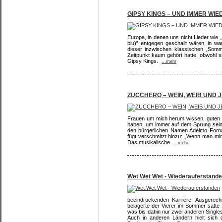
GIPSY KINGS – UND IMMER WIE
Europa, in denen uns nicht Lieder wie „B
blu)” entgegen geschallt wären, in w
dieser inzwischen klassischen „Som
Zeitpunkt kaum gehört hatte, obwohl 
Gipsy Kings.
...mehr
ZUCCHERO – WEIN, WEIB UND
Frauen um mich herum wissen, guten W
haben, um immer auf dem Sprung sein 
den bürgerlichen Namen Adelmo Forna
fügt verschmitzt hinzu: „Wenn man mir a
Das musikalische
...mehr
Wet Wet Wet - Wiederauferstand
beeindruckenden Karriere: Ausgerech
belagerte der Vierer im Sommer satte 
was bis dahin nur zwei anderen Singles
Auch in anderen Ländern hielt sich