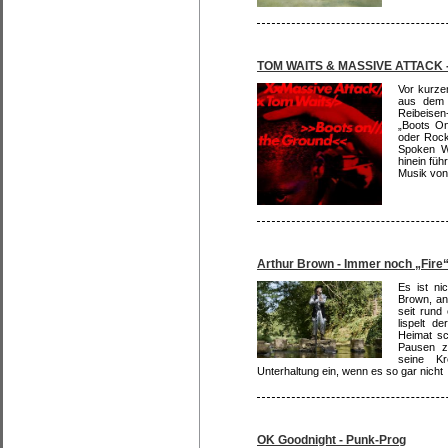
TOM WAITS & MASSIVE ATTACK
Vor kurzem
aus dem e
Reibeise
„Boots On
oder Rock
Spoken W
hinein füh
Musik von
Arthur Brown - Immer noch „Fire
Es ist ni
Brown, an
seit rund
lispelt 
Heimat sc
Pausen z
seine Kr
Unterhaltung ein, wenn es so gar nicht
OK Goodnight - Punk-Prog