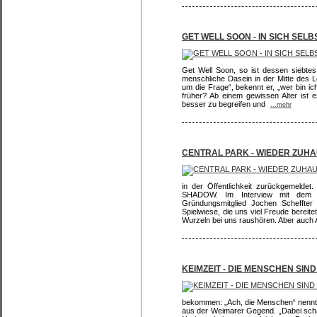
GET WELL SOON - IN SICH SEL
Get Well Soon, so ist dessen siebtes
menschliche Dasein in der Mitte des L
um die Frage“, bekennt er, „wer bin i
früher? Ab einem gewissen Alter ist 
besser zu begreifen und
...mehr
CENTRAL PARK - WIEDER ZUHA
in der Öffentlichkeit zurückgemeld
SHADOW. Im Interview mit dem
Gründungsmitglied Jochen Scheffter 
Spielwiese, die uns viel Freude berei
Wurzeln bei uns raushören. Aber auch
KEIMZEIT - DIE MENSCHEN SI
bekommen: „Ach, die Menschen“ nennt s
aus der Weimarer Gegend. „Dabei schätz