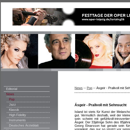
News
--
Pop
--
Ásgeir - Prallvoll mit S
Editorial
News
Pop
Jazz
Ásgeir - Prallvoll mit Sehnsucht
Klassik
Island ist stets für Kunst der Melanch
High Fidelity
gut. Vermutlich deshalb, weil der klei
sein scheint mit gefühlvoll-introverti
Instruments
Ásgeir. Der 33jährige Sohn des 85jähri
Deutsches Ärzteblatt
Georg Einarsson hat gerade sein fü
vorgelegt, das nur so strotzt vor sens