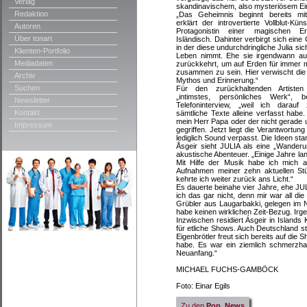
Verlag
skandinavischem, also mysteriösem Ei
Redaktion
„Das Geheimnis beginnt bereits mit
erklärt der introvertierte Vollblut-Küns
Autoren
Protagonistin einer magischen Er
Über tonart
Isländisch. Dahinter verbirgt sich eine
in der diese undurchdringliche Julia si
Klienten-Portfolio
Leben nimmt. Ehe sie irgendwann au
Mediadaten
zurückkehrt, um auf Erden für immer m
zusammen zu sein. Hier verwischt di
Archiv
Mythos und Erinnerung.“
Suchen
Für den zurückhaltenden Artisten
„intimstes, persönliches Werk“, 
Newsletter
Telefoninterview, „weil ich darau
Kontakt
sämtliche Texte alleine verfasst habe
mein Herr Papa oder der nicht gerade 
Impressum
gegriffen. Jetzt liegt die Verantwortu
lediglich Sound verpasst. Die Ideen st
Åsgeir sieht JULIA als eine „Wanderu
akustische Abenteuer. „Einige Jahre lan
Mit Hilfe der Musik habe ich mich a
Aufnahmen meiner zehn aktuellen St
kehrte ich weiter zurück ans Licht.“
Es dauerte beinahe vier Jahre, ehe JU
ich das gar nicht, denn mir war all die
Grübler aus Laugarbakki, gelegen im N
habe keinen wirklichen Zeit-Bezug. Irg
Inzwischen residiert Ásgeir in Islands 
für etliche Shows. Auch Deutschland s
Eigenbrötler freut sich bereits auf die S
habe. Es war ein ziemlich schmerzhaft
Neuanfang.“
MICHAEL FUCHS-GAMBÖCK
Foto: Einar Egils
Zu den
Pop_News