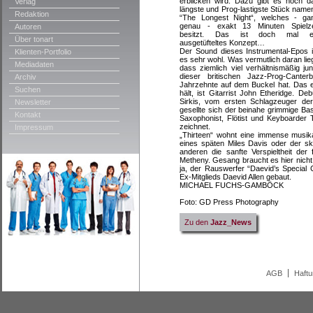
erblicken wird. Dazu gibt es noch d
Verlag
längste und Prog-lastigste Stück name
Redaktion
“The Longest Night“, welches - ga
genau - exakt 13 Minuten Spielze
Autoren
besitzt. Das ist doch mal e
Über tonart
ausgetüfteltes Konzept…
Der Sound dieses Instrumental-Epos i
Klienten-Portfolio
es sehr wohl. Was vermutlich daran lieg
Mediadaten
dass ziemlich viel verhältnismäßig j
dieser britischen Jazz-Prog-Cante
Archiv
Jahrzehnte auf dem Buckel hat. Das ei
Suchen
hält, ist Gitarrist John Etheridge. 
Sirkis, vom ersten Schlagzeuger de
Newsletter
gesellte sich der beinahe grimmige Bas
Kontakt
Saxophonist, Flötist und Keyboarder T
zeichnet.
Impressum
„Thirteen“ wohnt eine immense musika
eines späten Miles Davis oder der s
anderen die sanfte Verspieltheit de
Metheny. Gesang braucht es hier nicht
ja, der Rauswerfer “Daevid’s Special
Ex-Mitglieds Daevid Allen gebaut.
MICHAEL FUCHS-GAMBÖCK
Foto: GD Press Photography
Zu den
Jazz_News
AGB
Haft