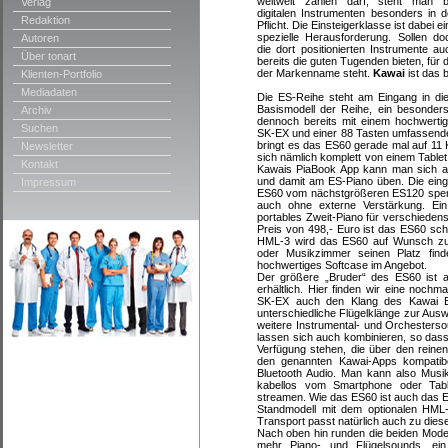
weltweit zählen darf, steht man b
Verlag
digitalen Instrumenten besonders in d
Redaktion
Pflicht. Die Einsteigerklasse ist dabei ei
spezielle Herausforderung. Sollen do
Autoren
die dort positionierten Instrumente au
Über tonart
bereits die guten Tugenden bieten, für d
der Markenname steht.
Kawai
ist das 
Klienten-Portfolio
Mediadaten
Die ES-Reihe steht am Eingang in die
Basismodell der Reihe, ein besonders
Archiv
dennoch bereits mit einem hochwerti
Suchen
SK-EX und einer 88 Tasten umfassen
bringt es das ES60 gerade mal auf 11 K
Newsletter
sich nämlich komplett von einem Table
Kontakt
Kawais PiaBook App kann man sich auc
und damit am ES-Piano üben. Die eing
Impressum
ES60 vom nächstgrößeren ES120 spend
auch ohne externe Verstärkung. Ein 
portables Zweit-Piano für verschieden
Preis von 498,- Euro ist das ES60 sc
HML-3 wird das ES60 auf Wunsch zu 
oder Musikzimmer seinen Platz fin
hochwertiges Softcase im Angebot.
Der größere „Bruder“ des ES60 ist 
erhältlich. Hier finden wir eine noc
SK-EX auch den Klang des Kawai E
unterschiedliche Flügelklänge zur Aus
weitere Instrumental- und Orchesterso
lassen sich auch kombinieren, so dass
Verfügung stehen, die über den reine
den genannten Kawai-Apps kompatibel
Bluetooth Audio. Man kann also Musi
kabellos vom Smartphone oder Tabl
streamen. Wie das ES60 ist auch das 
Standmodell mit dem optionalen HML
Transport passt natürlich auch zu dies
Nach oben hin runden die beiden Mode
mehr Piano- und Flügelsounds, ein