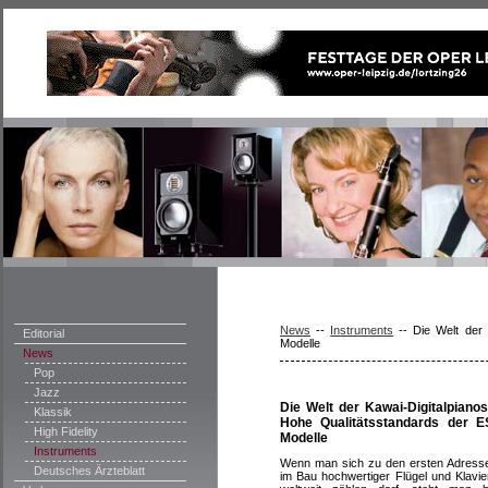
News
--
Instruments
--
Die Welt der 
Editorial
Modelle
News
Pop
Jazz
Die Welt der Kawai-Digitalpianos
Klassik
Hohe Qualitätsstandards der E
High Fidelity
Modelle
Instruments
Wenn man sich zu den ersten Adress
Deutsches Ärzteblatt
im Bau hochwertiger Flügel und Klavie