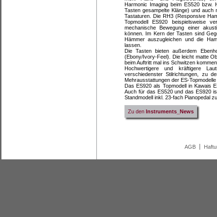
Harmonic Imaging beim ES520 bzw. H
Tasten gesampelte Klänge) und auch n
Tastaturen. Die RH3 (Responsive Ha
Topmodell ES920 beispielsweise ver
mechanische Bewegung einer akustis
können. Im Kern der Tasten sind Gege
Hämmer auszugleichen und die Hamm
lassen.
Die Tasten bieten außerdem Ebenho
(Ebony/Ivory-Feel). Die leicht matte Ob
beim Auftritt mal ins Schwitzen kommen
Hochwertigere und kräftigere Laut
verschiedenster Stilrichtungen, zu
Mehrausstattungen der ES-Topmodelle
Das ES920 als Topmodell in Kawais E
Auch für das ES520 und das ES920 ist
Standmodell inkl. 23-fach Pianopedal z
Zu den
Instruments_News
AGB
Haft